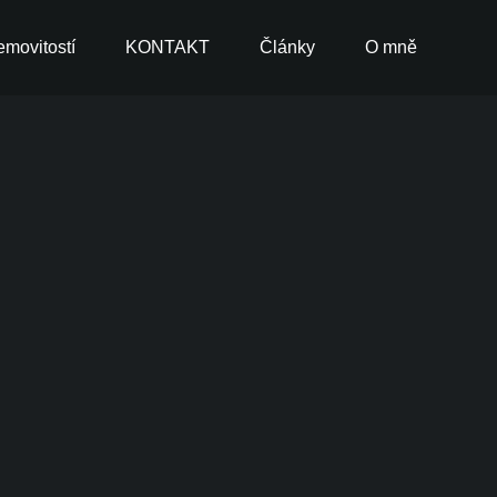
movitostí
KONTAKT
Články
O mně