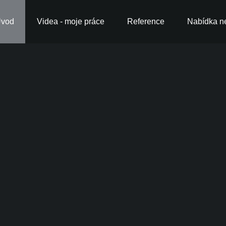
vod
Videa - moje práce
Reference
Nabídka ne