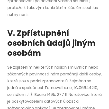
zpracovávat i po odvolání vašeho souhlasu,
protože k takovým konkrétním účelům souhlas
nutný není.
V. Zpřístupnění
osobních údajů jiným
osobám
Se zajištěním některých našich smluvních nebo
zákonných povinností nám pomáhají další osoby,
které jsou v pozici zpracovatelů. Zejména se
jedná o společnost Tomawell s.r.o., IČ:06644210,
se sídlem J. Š. Baara 1495, 277 11 Neratovice, která
je poskytovatelem datových úložišť a
softwarových aplikací. Se zpracovateli máme