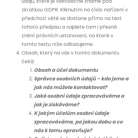
údajů, které je všeobecně známé pod
zkratkou GDPR. Kliknutím na číslo nařízení v
předchozí větě se dostane přímo na text
tohoto předpisu a najdete tam i přesná
znění právních ustanovení, na které v
tomto textu níže odkazujeme.
Obsah, který na vás v tomto dokumentu
čeká:
Obsah a účel dokumentu
Správce osobních údajů – kdo jsme a
jak nás můžete kontaktovat?
Jaké osobní údaje zpracováváme a
jak je získáváme?
K jakým účelům osobní údaje
zpracováváme, po jakou dobu a co
nás k tomu opravňuje?