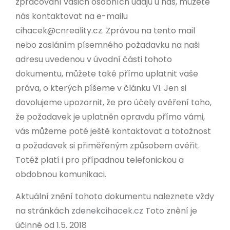
zpracování vašich osobních údajů u nás, můžete
nás kontaktovat na e-mailu
cihacek@cnreality.cz. Zprávou na tento mail
nebo zasláním písemného požadavku na naši
adresu uvedenou v úvodní části tohoto
dokumentu, můžete také přímo uplatnit vaše
práva, o kterých píšeme v článku VI. Jen si
dovolujeme upozornit, že pro účely ověření toho,
že požadavek je uplatněn opravdu přímo vámi,
vás můžeme poté ještě kontaktovat a totožnost
a požadavek si přiměřeným způsobem ověřit.
Totéž platí i pro případnou telefonickou a
obdobnou komunikaci.
Aktuální znění tohoto dokumentu naleznete vždy
na stránkách
zdenekcihacek.cz
Toto znění je
účinné od 1.5. 2018