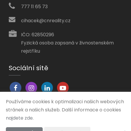
777 11 65 73
cihacek@cnreality.cz
IČO: 62850296
Fyzická osoba zapsaná v živnostenském
rejstříku
Sociální sítě
Používáme cookies k optimalizaci našich webových
stránek a našich služeb. Další informace o cookies
Vytvořeno v systému
CHYTRÝ WEB MAKLÉŘE
najdete zde
.
2026 © Tomawell s.r.o.