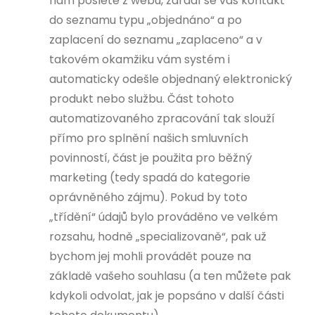
nám pošlete z webu, zařadí se váš kontakt
do seznamu typu „objednáno“ a po
zaplacení do seznamu „zaplaceno“ a v
takovém okamžiku vám systém i
automaticky odešle objednaný elektronický
produkt nebo službu. Část tohoto
automatizovaného zpracování tak slouží
přímo pro splnění našich smluvních
povinností, část je použita pro běžný
marketing (tedy spadá do kategorie
oprávněného zájmu). Pokud by toto
„třídění“ údajů bylo prováděno ve velkém
rozsahu, hodně „specializovaně“, pak už
bychom jej mohli provádět pouze na
základě vašeho souhlasu (a ten můžete pak
kdykoli odvolat, jak je popsáno v další části