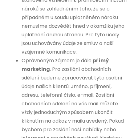
stanovena vzhledem k promlčecím lhůtám
nároků se zohledněním toho, že se o
případném u soudu uplatněném nároku
nemusíme dozvědět hned v okamžiku jeho
uplatnění druhou stranou. Pro tyto účely
jsou uchovávány údaje ze smluv a naší
vzájemné komunikace.
Oprávněným zájmem je dále
přímý
marketing
. Pro zasílání obchodních
sdělení budeme zpracovávat tyto osobní
údaje našich klientů: Jméno, příjmení,
adresu, telefonní číslo, e-mail. Zasílání
obchodních sdělení na váš mail můžete
vždy jednoduchým způsobem ukončit
kliknutím na odkaz v mailu uvedený. Pokud
bychom pro zaslání naší nabídky nebo