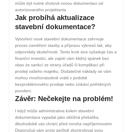
může být nutné zhotovit novou dokumentaci od
autorizovaného projektanta.
Jak probíhá aktualizace
stavební dokumentace?
Vytvoření nové stavební dokumentace zahrnuje
proces zaměření stavby a přípravu výkresů tak, aby
odpovídaly skutečnosti. Tento krok sice vyžaduje čas a
finanční investici, ale zajistí vám klidný spánek bez
obav ze sankcí ze strany úřadů či komplikací při
prodeji vašeho majetku. Dodatečné náklady se vám
mohou mnohonásobně vrátit v podobě
bezproblémového prodeje nebo získání potřebných
povolení.
Závěr: Nečekejte na problém!
I když může administrativa kolem stavební
dokumentace vypadat jako obtížná překážka,
dlouhodobě vás chrání před mnoha nepříjemnostmi.
Doporučuji vám proto pečlivě zkontrolovat svou