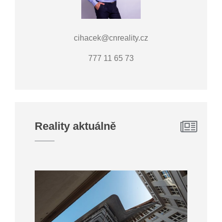
cihacek@cnreality.cz
777 11 65 73
Reality aktuálně