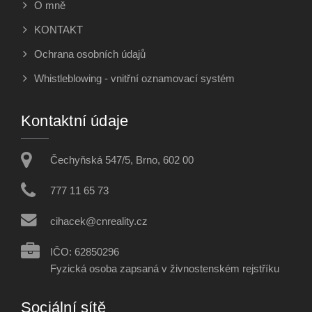
O mně
KONTAKT
Ochrana osobních údajů
Whistleblowing - vnitřní oznamovací systém
Kontaktní údaje
Čechyňská 547/5, Brno, 602 00
777 11 65 73
cihacek@cnreality.cz
IČO: 62850296
Fyzická osoba zapsaná v živnostenském rejstříku
Sociální sítě