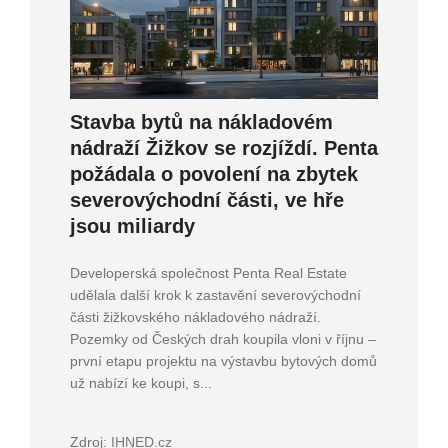
Stavba bytů na nákladovém
nádraží Žižkov se rozjíždí. Penta
požádala o povolení na zbytek
severovýchodní části, ve hře
jsou miliardy
Developerská společnost Penta Real Estate
udělala další krok k zastavění severovýchodní
části žižkovského nákladového nádraží.
Pozemky od Českých drah koupila vloni v říjnu –
první etapu projektu na výstavbu bytových domů
už nabízí ke koupi, s...
Zdroj:
IHNED.cz