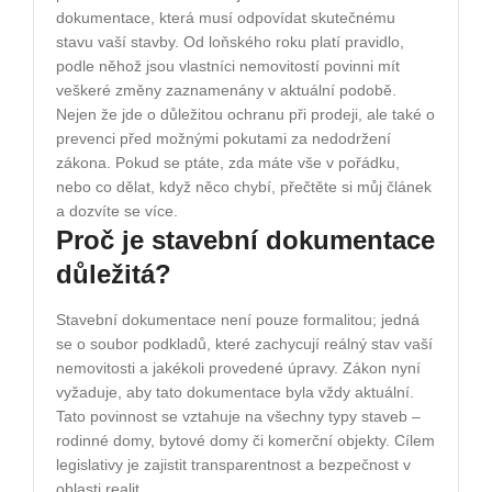
dokumentace, která musí odpovídat skutečnému
stavu vaší stavby. Od loňského roku platí pravidlo,
podle něhož jsou vlastníci nemovitostí povinni mít
veškeré změny zaznamenány v aktuální podobě.
Nejen že jde o důležitou ochranu při prodeji, ale také o
prevenci před možnými pokutami za nedodržení
zákona. Pokud se ptáte, zda máte vše v pořádku,
nebo co dělat, když něco chybí, přečtěte si můj článek
a dozvíte se více.
Proč je stavební dokumentace
důležitá?
Stavební dokumentace není pouze formalitou; jedná
se o soubor podkladů, které zachycují reálný stav vaší
nemovitosti a jakékoli provedené úpravy. Zákon nyní
vyžaduje, aby tato dokumentace byla vždy aktuální.
Tato povinnost se vztahuje na všechny typy staveb –
rodinné domy, bytové domy či komerční objekty. Cílem
legislativy je zajistit transparentnost a bezpečnost v
oblasti realit.