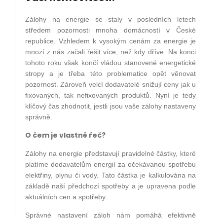
Zálohy na energie se staly v posledních letech
středem pozornosti mnoha domácností v České
republice. Vzhledem k vysokým cenám za energie je
mnozí z nás začali řešit více, než kdy dříve. Na konci
tohoto roku však končí vládou stanovené energetické
stropy a je třeba této problematice opět věnovat
pozornost. Zároveň velcí dodavatelé snižují ceny jak u
fixovaných, tak nefixovaných produktů. Nyní je tedy
klíčový čas zhodnotit, jestli jsou vaše zálohy nastaveny
správně.
O čem je vlastně řeč?
Zálohy na energie představují pravidelné částky, které
platíme dodavatelům energií za očekávanou spotřebu
elektřiny, plynu či vody. Tato částka je kalkulována na
základě naší předchozí spotřeby a je upravena podle
aktuálních cen a spotřeby.
Správné nastavení záloh nám pomáhá efektivně