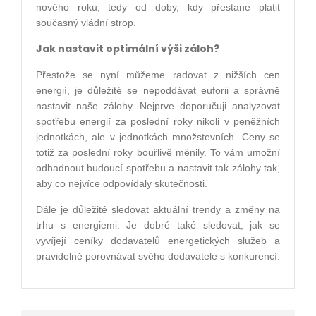
nového roku, tedy od doby, kdy přestane platit
současný vládní strop.
Jak nastavit optimální výši záloh?
Přestože se nyní můžeme radovat z nižších cen
energií, je důležité se nepoddávat euforii a správně
nastavit naše zálohy. Nejprve doporučuji analyzovat
spotřebu energií za poslední roky nikoli v peněžních
jednotkách, ale v jednotkách množstevních. Ceny se
totiž za poslední roky bouřlivě měnily. To vám umožní
odhadnout budoucí spotřebu a nastavit tak zálohy tak,
aby co nejvíce odpovídaly skutečnosti.
Dále je důležité sledovat aktuální trendy a změny na
trhu s energiemi. Je dobré také sledovat, jak se
vyvíjejí ceníky dodavatelů energetických služeb a
pravidelně porovnávat svého dodavatele s konkurencí.