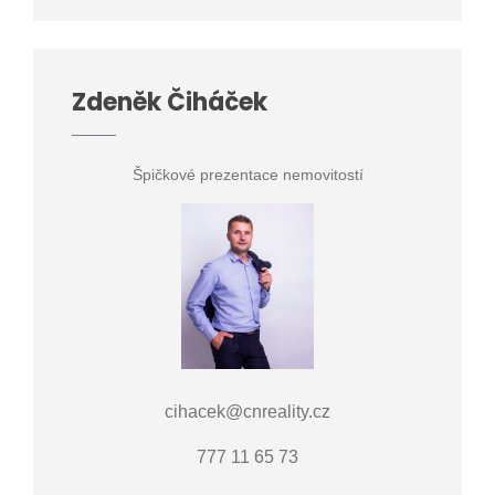
Zdeněk Čiháček
Špičkové prezentace nemovitostí
cihacek@cnreality.cz
777 11 65 73