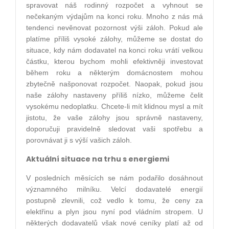
spravovat náš rodinný rozpočet a vyhnout se
nečekaným výdajům na konci roku. Mnoho z nás má
tendenci nevěnovat pozornost výši záloh. Pokud ale
platíme příliš vysoké zálohy, můžeme se dostat do
situace, kdy nám dodavatel na konci roku vrátí velkou
částku, kterou bychom mohli efektivněji investovat
během roku a některým domácnostem mohou
zbytečně našponovat rozpočet. Naopak, pokud jsou
naše zálohy nastaveny příliš nízko, můžeme čelit
vysokému nedoplatku. Chcete-li mít klidnou mysl a mít
jistotu, že vaše zálohy jsou správně nastaveny,
doporučuji pravidelně sledovat vaši spotřebu a
porovnávat ji s výší vašich záloh.
Aktuální situace na trhu s energiemi
V posledních měsících se nám podařilo dosáhnout
významného milníku. Velcí dodavatelé energií
postupně zlevnili, což vedlo k tomu, že ceny za
elektřinu a plyn jsou nyní pod vládním stropem. U
některých dodavatelů však nové ceníky platí až od