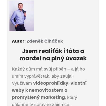
Autor:
Zdeněk Čiháček
Jsem
realiťák i
táta a
manžel na plný úvazek
Každý dům má svůj příběh – a já ho
umím vyprávět tak, aby zaujal.
videoprohlídky, vlastní
Využívám
weby k nemovitostem a
promyšlený marketing
, který
přitáhne ty správné zájemce.