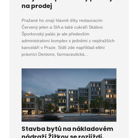
na prodej
Pražané ho znají hlavně díky restauracím
Červený jelen a SIA a také cukráři Skálovi.
Šporkovský palác je ale především
administrativní komplex s jedněmi z nejdražších
kanceláří v Praze. Sídlí zde například elitní
právníci Dentons, farmaceutická...
Stavba bytů na nákladovém
nádraží Žižkov se rozjíždí.