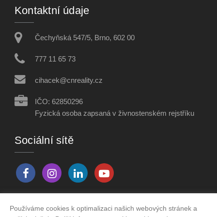
Kontaktní údaje
Čechyňská 547/5, Brno, 602 00
777 11 65 73
cihacek@cnreality.cz
IČO: 62850296
Fyzická osoba zapsaná v živnostenském rejstříku
Sociální sítě
Používáme cookies k optimalizaci našich webových stránek a
Vytvořeno v systému
CHYTRÝ WEB MAKLÉŘE