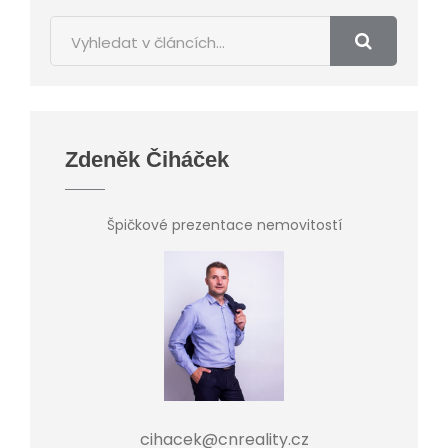
Zdeněk Čiháček
Špičkové prezentace nemovitostí
cihacek@cnreality.cz