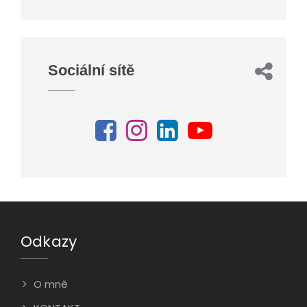
Sociální sítě
Odkazy
O mně