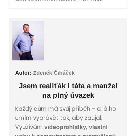
Autor:
Zdeněk Čiháček
Jsem
realiťák i
táta a manžel
na plný úvazek
Každý dům má svůj příběh – a já ho
umím vyprávět tak, aby zaujal.
Využívám
videoprohlídky, vlastní