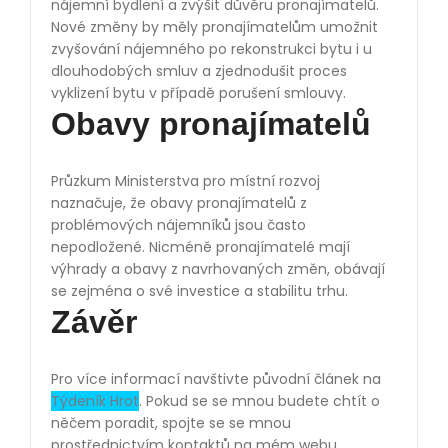
nájemní bydlení a zvýšit důvěru pronajímatelů.
Nové změny by měly pronajímatelům umožnit
zvyšování nájemného po rekonstrukci bytu i u
dlouhodobých smluv a zjednodušit proces
vyklizení bytu v případě porušení smlouvy.
Obavy pronajímatelů
Průzkum Ministerstva pro místní rozvoj
naznačuje, že obavy pronajímatelů z
problémových nájemníků jsou často
nepodložené. Nicméně pronajímatelé mají
výhrady a obavy z navrhovaných změn, obávají
se zejména o své investice a stabilitu trhu.
Závěr
Pro více informací navštivte původní článek na
Týdeník Hrot
. Pokud se se mnou budete chtít o
něčem poradit, spojte se se mnou
prostřednictvím kontaktů na mém webu.