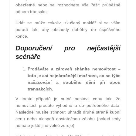
obezřetně nebo se rozhodnete vše řešit průběžně
během transakcí.
Udát se může cokoliv, zkušený makléř si se vším
poradí tak, aby obchody doběhly do úspěšného
konce.
Doporučení pro nejčastější
sc
é
náře
Prodáváte a zároveň
sh
áníte nemovitost –
toto je asi nejnáročnější možnost, co se týče
načasování a souběhu dění při obou
transakcích.
V tomto případě je nutné nastavit cenu tak, že
nemovitost prodáte výhodně a do potřebného data.
Následně musíte stihnout uhradit druhé straně kupní
cenu nebo alespoň dostatečnou zálohu (pokud tedy
nemáte ještě jiné volné zdroje).