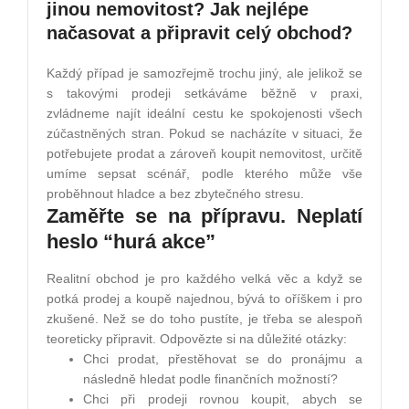
jinou nemovitost? Jak nejlépe
načasovat a připravit celý obchod?
Každý případ je samozřejmě trochu jiný, ale jelikož se
s takovými prodeji setkáváme běžně v praxi,
zvládneme najít ideální cestu ke spokojenosti všech
zúčastněných stran. Pokud se nacházíte v situaci, že
potřebujete prodat a zároveň koupit nemovitost, určitě
umíme sepsat scénář, podle kterého může vše
proběhnout hladce a bez zbytečného stresu.
Zaměřte se na přípravu. Neplatí
heslo “hurá akce”
Realitní obchod je pro každého velká věc a když se
potká prodej a koupě najednou, bývá to oříškem i pro
zkušené. Než se do toho pustíte, je třeba se alespoň
teoreticky připravit. Odpovězte si na důležité otázky:
Chci prodat, přestěhovat se do pronájmu a
následně hledat podle finančních možností?
Chci při prodeji rovnou koupit, abych se