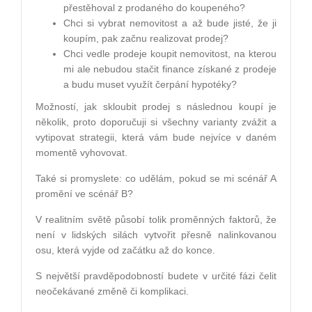
přestěhoval z prodaného do koupeného?
Chci si vybrat nemovitost a až bude jisté, že ji
koupím, pak začnu realizovat prodej?
Chci vedle prodeje koupit nemovitost, na kterou
mi ale nebudou stačit finance získané z prodeje
a budu muset využít čerpání hypotéky?
Možností, jak skloubit prodej s následnou koupí je
několik, proto doporučuji si všechny varianty zvážit a
vytipovat strategii, která vám bude nejvíce v daném
momentě vyhovovat.
Také si promyslete: co udělám, pokud se mi scénář A
promění ve scénář B?
V realitním světě působí tolik proměnných faktorů, že
není v lidských silách vytvořit přesně nalinkovanou
osu, která vyjde od začátku až do konce.
S největší pravděpodobností budete v určité fázi čelit
neočekávané změně či komplikaci.