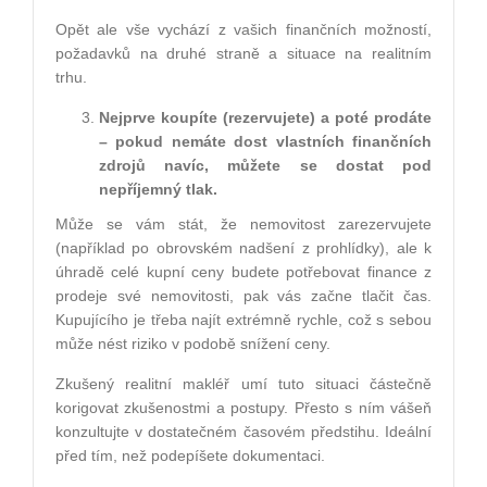
Opět ale vše vychází z vašich finančních možností,
požadavků na druhé straně a situace na realitním
trhu.
Nejprve koupíte (rezervujete) a pot
é
prodáte
– pokud nemáte dost vlastní
ch finan
čních
zdrojů navíc, můžete se dostat pod
nepříjemný tlak.
Může se vám stát, že nemovitost zarezervujete
(například po obrovském nadšení z prohlídky), ale k
úhradě celé kupní ceny budete potřebovat finance z
prodeje své nemovitosti, pak vás začne tlačit čas.
Kupujícího je třeba najít extrémně rychle, což s sebou
může nést riziko v podobě snížení ceny.
Zkušený realitní makléř umí tuto situaci částečně
korigovat zkušenostmi a postupy. Přesto s ním vášeň
konzultujte v dostatečném časovém předstihu. Ideální
před tím, než podepíšete dokumentaci.