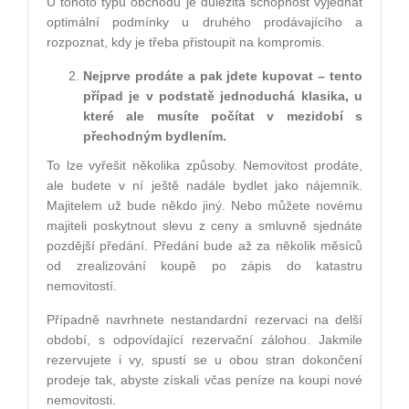
U tohoto typu obchodu je důležitá schopnost vyjednat
optimální podmínky u druhého prodávajícího a
rozpoznat, kdy je třeba přistoupit na kompromis.
Nejprve prodáte a pak jdete kupovat –
tento
p
řípad je v podstatě jednoduchá klasika, u
kter
é
ale musíte počítat v mezidobí
s
p
řechodným bydlením.
To lze vyřešit několika způsoby. Nemovitost prodáte,
ale budete v ní ještě nadále bydlet jako nájemník.
Majitelem už bude někdo jiný. Nebo můžete novému
majiteli poskytnout slevu z ceny a smluvně sjednáte
pozdější předání. Předání bude až za několik měsíců
od zrealizování koupě po zápis do katastru
nemovitostí.
Případně navrhnete nestandardní rezervaci na delší
období, s odpovídající rezervační zálohou. Jakmile
rezervujete i vy, spustí se u obou stran dokončení
prodeje tak, abyste získali včas peníze na koupi nové
nemovitosti.