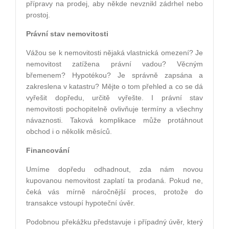
přípravy na prodej, aby někde nevznikl zádrhel nebo
prostoj.
Právní stav nemovitosti
Vážou se k nemovitosti nějaká vlastnická omezení? Je
nemovitost zatížena právní vadou? Věcným
břemenem? Hypotékou? Je správně zapsána a
zakreslena v katastru? Mějte o tom přehled a co se dá
vyřešit dopředu, určitě vyřešte. I právní stav
nemovitosti pochopitelně ovlivňuje termíny a všechny
návaznosti. Taková komplikace může protáhnout
obchod i o několik měsíců.
Financování
Umíme dopředu odhadnout, zda nám novou
kupovanou nemovitost zaplatí ta prodaná. Pokud ne,
čeká vás mírně náročnější proces, protože do
transakce vstoupí hypoteční úvěr.
Podobnou překážku představuje i případný úvěr, který