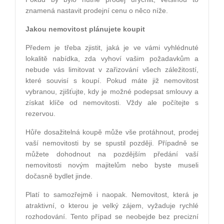
znamená nastavit prodejní cenu o něco níže.
Jakou nemovitost plánujete koupit
Předem je třeba zjistit, jaká je ve vámi vyhlédnuté
lokalitě nabídka, zda vyhoví vašim požadavkům a
nebude vás limitovat v zařizování všech záležitostí,
které souvisí s koupí. Pokud máte již nemovitost
vybranou, zjišťujte, kdy je možné podepsat smlouvy a
získat klíče od nemovitosti. Vždy ale počítejte s
rezervou.
Hůře dosažitelná koupě může vše protáhnout, prodej
vaší nemovitosti by se spustil později. Případně se
můžete dohodnout na pozdějším předání vaší
nemovitosti novým majitelům nebo byste museli
dočasně bydlet jinde.
Platí to samozřejmě i naopak. Nemovitost, která je
atraktivní, o kterou je velký zájem, vyžaduje rychlé
rozhodování. Tento případ se neobejde bez precizní