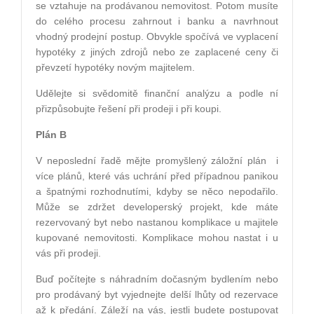
se vztahuje na prodávanou nemovitost. Potom musíte
do celého procesu zahrnout i banku a navrhnout
vhodný prodejní postup. Obvykle spočívá ve vyplacení
hypotéky z jiných zdrojů nebo ze zaplacené ceny či
převzetí hypotéky novým majitelem.
Udělejte si svědomitě finanční analýzu a podle ní
přizpůsobujte řešení při prodeji i při koupi.
Plán B
V neposlední řadě mějte promyšlený záložní plán i
více plánů, které vás uchrání před případnou panikou
a špatnými rozhodnutími, kdyby se něco nepodařilo.
Může se zdržet developerský projekt, kde máte
rezervovaný byt nebo nastanou komplikace u majitele
kupované nemovitosti. Komplikace mohou nastat i u
vás při prodeji.
Buď počítejte s náhradním dočasným bydlením nebo
pro prodávaný byt vyjednejte delší lhůty od rezervace
až k předání. Záleží na vás, jestli budete postupovat