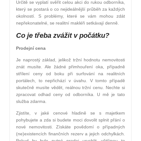
Určitě se vyplatí svěřit celou akci do rukou odborníka,
který se postará o co nejideálnější průběh za každých
okolností. S problémy, které se vám mohou zdát
nepřekonatelné, se realitní makléři setkávají denně.
Co je třeba zvážit v počá
tku?
Prodejní
cena
Je naprostý základ, jelikož tržní hodnotu nemovitosti
znát musíte. Ale žádné přimhouření oka, případně
střílení ceny od boku při surfování na realitních
portálech, to nepřichází v úvahu. V tomto případě
skutečně musíte vědět, reálnou tržní cenu. Nechte si
zpracovat odhad ceny od odborníka. U mě je tato
služba zdarma.
Zjistíte, v jaké cenové hladině se s majetkem
pohybujete a zda si budete moci dovolit splnit přání o
nové nemovitosti. Získáte povědomí o případných
(ne)existencích finančních rezerv a jejich odchylkách.
Pokud by bylo nutné prodej urychlit, většinou to