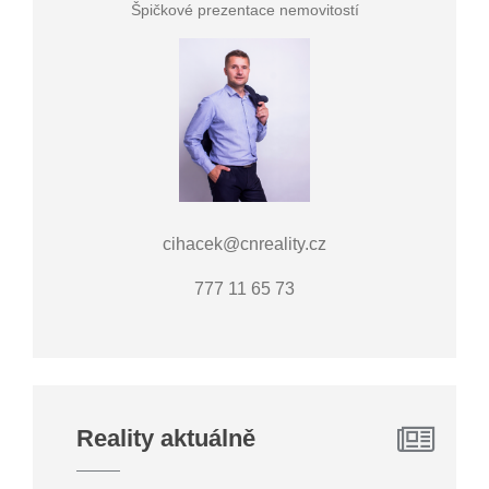
Špičkové prezentace nemovitostí
cihacek@cnreality.cz
777 11 65 73
Reality aktuálně