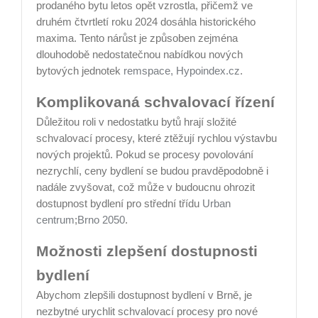
prodaného bytu letos opět vzrostla, přičemž ve
druhém čtvrtletí roku 2024 dosáhla historického
maxima. Tento nárůst je způsoben zejména
dlouhodobě nedostatečnou nabídkou nových
bytových jednotek​
remspace,
Hypoindex.cz
.
Komplikovaná schvalovací řízení
Důležitou roli v nedostatku bytů hrají složité
schvalovací procesy, které ztěžují rychlou výstavbu
nových projektů. Pokud se procesy povolování
nezrychlí, ceny bydlení se budou pravděpodobně i
nadále zvyšovat, což může v budoucnu ohrozit
dostupnost bydlení pro střední třídu​
Urban
centrum
;
Brno 2050
.
Možnosti zlepšení dostupnosti
bydlení
Abychom zlepšili dostupnost bydlení v Brně, je
nezbytné urychlit schvalovací procesy pro nové