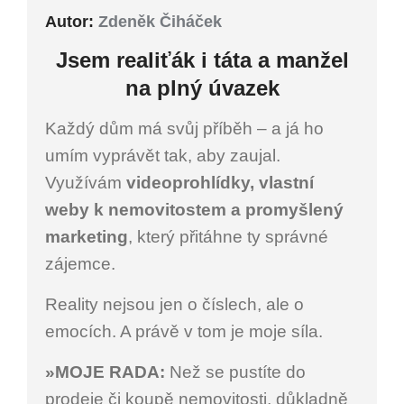
Autor:
Zdeněk Čiháček
Jsem
realiťák i
táta a manžel
na plný úvazek
Každý dům má svůj příběh – a já ho
umím vyprávět tak, aby zaujal.
Využívám
videoprohlídky, vlastní
weby k nemovitostem a promyšlený
marketing
, který přitáhne ty správné
zájemce.
Reality nejsou jen o číslech, ale o
emocích. A právě v tom je moje síla.
»MOJE RADA:
Než se pustíte do
prodeje či koupě nemovitosti, důkladně