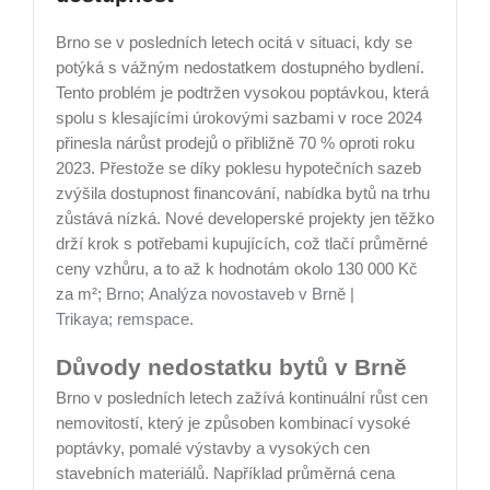
Brno se v posledních letech ocitá v situaci, kdy se
potýká s vážným nedostatkem dostupného bydlení.
Tento problém je podtržen vysokou poptávkou, která
spolu s klesajícími úrokovými sazbami v roce 2024
přinesla nárůst prodejů o přibližně 70 % oproti roku
2023. Přestože se díky poklesu hypotečních sazeb
zvýšila dostupnost financování, nabídka bytů na trhu
zůstává nízká. Nové developerské projekty jen těžko
drží krok s potřebami kupujících, což tlačí průměrné
ceny vzhůru, a to až k hodnotám okolo 130 000 Kč
za m²​;
Brno;
Analýza novostaveb v Brně |
Trikaya;
remspace
.
Důvody nedostatku bytů v Brně
Brno v posledních letech zažívá kontinuální růst cen
nemovitostí, který je způsoben kombinací vysoké
poptávky, pomalé výstavby a vysokých cen
stavebních materiálů. Například průměrná cena