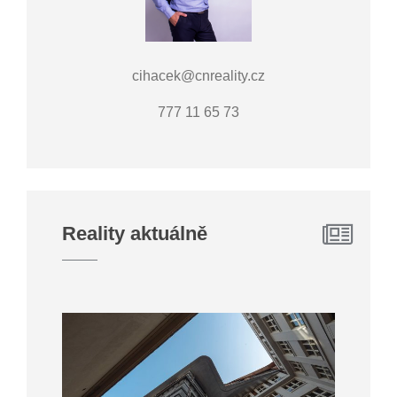
cihacek@cnreality.cz
777 11 65 73
Reality aktuálně