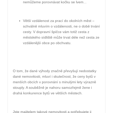
nemůžeme porovnávat kočku se lvem...
Větší vzdálenost za prací do okolních měst –
schválně mluvím o vzdálenosti, ne o době trvání
cesty. V dopravní špičce vám totiž cesta z
městského sídliště může trvat déle než cesta ze
vzdálenější obce po obchvatu.
O tom, že dané výhody značně převyšují nedostatky
dané nemovitosti, mluví i skutečnost, že ceny bytů v
menších obcích v porovnání s minulými lety výrazně
stouply. A souběžně je nahoru samozřejmě žene i
drahá konkurence bytů ve větších městech.
Jste majitelem takové nemovitosti a potřebujete ji