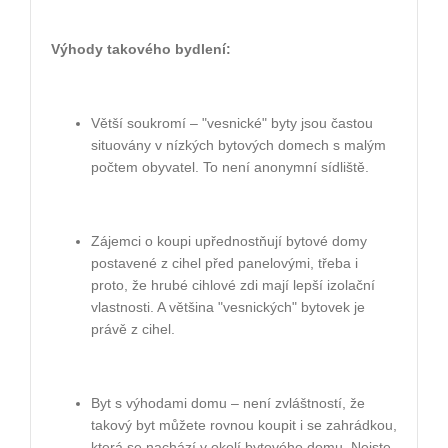
Výhody takového bydlení:
Větší soukromí – "vesnické" byty jsou častou
situovány v nízkých bytových domech s malým
počtem obyvatel. To není anonymní sídliště.
Zájemci o koupi upřednostňují bytové domy
postavené z cihel před panelovými, třeba i
proto, že hrubé cihlové zdi mají lepší izolační
vlastnosti. A většina "vesnických" bytovek je
právě z cihel.
Byt s výhodami domu – není zvláštností, že
takový byt můžete rovnou koupit i se zahrádkou,
která se nachází v okolí bytového domu. Nejste