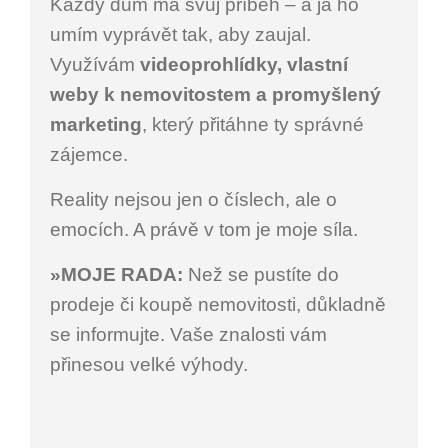
Každý dům má svůj příběh – a já ho
umím vyprávět tak, aby zaujal.
Využívám
videoprohlídky, vlastní
weby k nemovitostem a promyšlený
marketing
, který přitáhne ty správné
zájemce.
Reality nejsou jen o číslech, ale o
emocích. A právě v tom je moje síla.
»MOJE RADA:
Než se pustíte do
prodeje či koupě nemovitosti, důkladně
se informujte. Vaše znalosti vám
přinesou velké výhody.