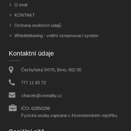
O mně
KONTAKT
Ochrana osobních údajů
Whistleblowing - vnitřní oznamovací systém
Kontaktní údaje
Čechyňská 547/5, Brno, 602 00
777 11 65 73
cihacek@cnreality.cz
IČO: 62850296
Fyzická osoba zapsaná v živnostenském rejstříku