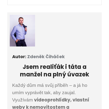
Autor:
Zdeněk Čiháček
Jsem
realiťák i
táta a
manžel na plný úvazek
Každý dům má svůj příběh – a já ho
umím vyprávět tak, aby zaujal.
videoprohlídky, vlastní
Využívám
weby k nemovitostem a