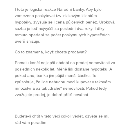
I toto je logická reakce Národní banky. Aby bylo
zamezeno poskytovat tzv. rizikovým klientům
hypotéky, zvyšuje se i cena půjčených peněz. Úroková
sazba je teď nejvyšší za poslední dva roky. I díky
tomuto opatření se počet poskytnutých hypotečních
úvěrů snižuje.
Co to znamená, když chcete prodávat?
Pomalu končí nejlepší období na prodej nemovitosti za
posledních několik let. Méně lidí dostane hypotéku. A
pokud ano, banka jim půjčí menší částku. To
způsobuje, že lidé nebudou moci kupovat v takovém
množství a až tak „drahé“ nemovitosti. Pokud tedy
zvažujete prodej, je dobré příliš neváhat.
Budete-li chtít v této věci cokoli vědět, ozvěte se mi,
rád vám poradím.