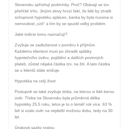
Slovensku zpřísňují podmínky. Proč? Obávají se tzv.
přehřátí trhu. Jinými slovy hrozí fakt, že lidé by ztratili
schopnost hypotéku splácen, banka by byla nucena si
nemovitost „vzít“ a tím by se spustil velký problém.
Jaké indicie tomu naznačují?
Zvyšuje se zadluženost v poměru k příjmům.
Každému klientovi musí po úhradě splátky
hypotečního úvěru, pojištění a dalších povinných
plateb, zůstat nějaká částka tzv. na žití. A tato částka
se u klientů stále snižuje.
Hypotéka na celý život
Postupně se také zvyšuje doba, na kterou si lidé berou
úvěr. Třeba na Slovensku byla průměrná délka
hypotéky 25,5 roku, letos je to o téměř rok více. 63 %
lidí si vzalo úvěr na nejdelší možnou dobu, tedy na 30
let.
Úrokové sazby rostou