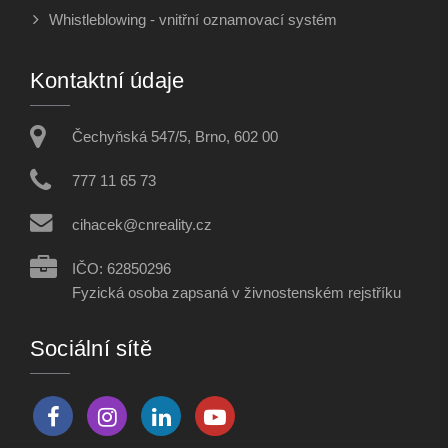
Whistleblowing - vnitřní oznamovací systém
Kontaktní údaje
Čechyňská 547/5, Brno, 602 00
777 11 65 73
cihacek@cnreality.cz
IČO: 62850296
Fyzická osoba zapsaná v živnostenském rejstříku
Sociální sítě