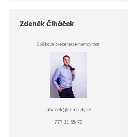
Zdeněk Čiháček
Špičkové prezentace nemovitostí
cihacek@cnreality.cz
777 11 65 73