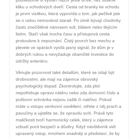
podvědomě si vytváří názor ještě dříve, než stiskne
kliku u vchodových dveří. Cesta od branky ke vchodu
je první vizitkou, která vypovídá o tom, jak pečlivě jste
se o celou nemovitost starali. Po zimě bývají chodníky
často znečištěné nánosem soli, blátem nebo tlejícím
listím. Stačí však trocha času a přístupová cesta
prokoukne k nepoznání. Čistý povrch bez mechu a
plevele ve spárách vysílá jasný signál, že dům je v
dobrých rukou a nevyžaduje okamžité investice do
údržby exteriéru.
Věnujte pozornost také detailům, které se zdají být
drobnostmi, ale mají na zájemce obrovský
psychologický dopad. Zkontrolujte, zda plot
nepotřebuje opravu nátěru nebo zda domovní číslo a
poštovní schránka nejsou zašlé či nakřivo. Pokud
máte u vstupu venkovní osvětlení, otřete z něj prach a
pavučiny a ujistěte se, že opravdu svítí. Právě tyto
maličkosti tvoří harmonický celek, který u zájemce
vzbudí pocit bezpečí a důvěry. Když návštěvník vidí
upravený vstup, mnohem snadněji si představí, že by