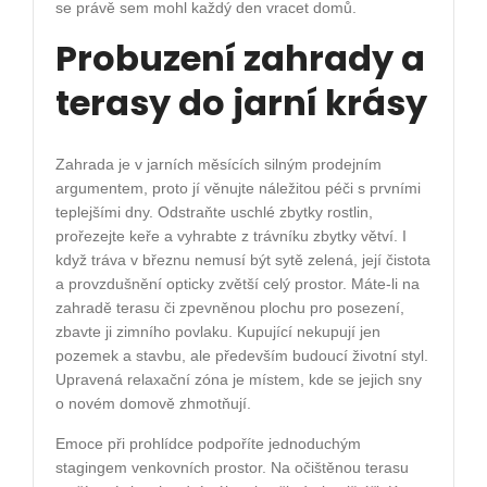
se právě sem mohl každý den vracet domů.
Probuzení zahrady a
terasy do jarní krásy
Zahrada je v jarních měsících silným prodejním
argumentem, proto jí věnujte náležitou péči s prvními
teplejšími dny. Odstraňte uschlé zbytky rostlin,
prořezejte keře a vyhrabte z trávníku zbytky větví. I
když tráva v březnu nemusí být sytě zelená, její čistota
a provzdušnění opticky zvětší celý prostor. Máte-li na
zahradě terasu či zpevněnou plochu pro posezení,
zbavte ji zimního povlaku. Kupující nekupují jen
pozemek a stavbu, ale především budoucí životní styl.
Upravená relaxační zóna je místem, kde se jejich sny
o novém domově zhmotňují.
Emoce při prohlídce podpoříte jednoduchým
stagingem venkovních prostor. Na očištěnou terasu