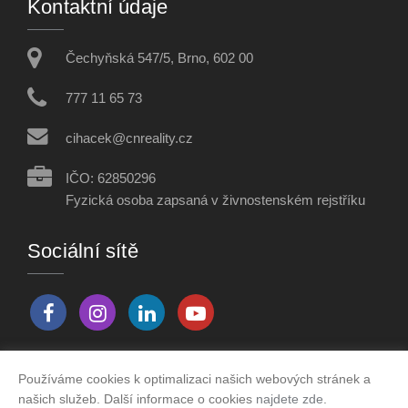
Kontaktní údaje
Čechyňská 547/5, Brno, 602 00
777 11 65 73
cihacek@cnreality.cz
IČO: 62850296
Fyzická osoba zapsaná v živnostenském rejstříku
Sociální sítě
Používáme cookies k optimalizaci našich webových stránek a
Vytvořeno v systému
CHYTRÝ WEB MAKLÉŘE
našich služeb. Další informace o cookies
najdete zde
.