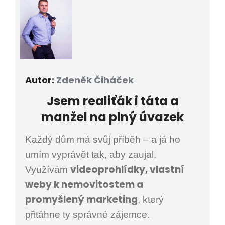
Autor:
Zdeněk Čiháček
Jsem
realiťák i
táta a
manžel na plný úvazek
Každý dům má svůj příběh – a já ho
umím vyprávět tak, aby zaujal.
videoprohlídky, vlastní
Využívám
weby k nemovitostem a
promyšlený marketing
, který
přitáhne ty správné zájemce.