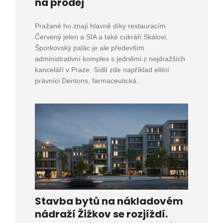
na prodej
Pražané ho znají hlavně díky restauracím
Červený jelen a SIA a také cukráři Skálovi.
Šporkovský palác je ale především
administrativní komplex s jedněmi z nejdražších
kanceláří v Praze. Sídlí zde například elitní
právníci Dentons, farmaceutická...
Stavba bytů na nákladovém
nádraží Žižkov se rozjíždí.