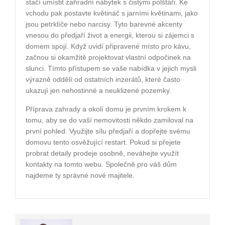
stačí umístit zahradní nábytek s čistými polštáři. Ke
vchodu pak postavte květináč s jarními květinami, jako
jsou petrklíče nebo narcisy. Tyto barevné akcenty
vnesou do předjaří život a energii, kterou si zájemci s
domem spojí. Když uvidí připravené místo pro kávu,
začnou si okamžitě projektovat vlastní odpočinek na
slunci. Tímto přístupem se vaše nabídka v jejich mysli
výrazně oddělí od ostatních inzerátů, které často
ukazují jen nehostinné a neuklizené pozemky.
Příprava zahrady a okolí domu je prvním krokem k
tomu, aby se do vaší nemovitosti někdo zamiloval na
první pohled. Využijte sílu předjaří a dopřejte svému
domovu tento osvěžující restart. Pokud si přejete
probrat detaily prodeje osobně, neváhejte využít
kontakty na tomto webu. Společně pro váš dům
najdeme ty správné nové majitele.