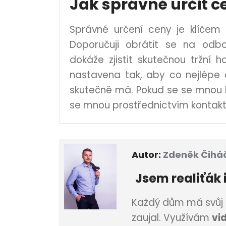
Jak správně určit c
Správné určení ceny je klíčem 
Doporučuji obrátit se na odbo
dokáže zjistit skutečnou tržní
nastavena tak, aby co nejlépe 
skutečně má. Pokud se se mnou b
se mnou prostřednictvím konta
Autor:
Zdeněk Čihá
Jsem
realiťák 
Každý dům má svůj p
zaujal. Využívám
vi