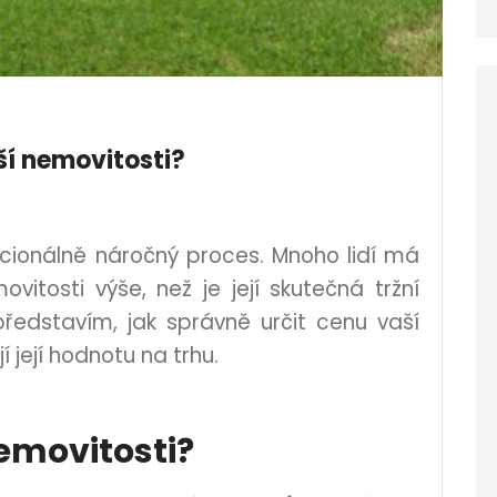
ší nemovitosti?
cionálně náročný proces. Mnoho lidí má
vitosti výše, než je její skutečná tržní
edstavím, jak správně určit cenu vaší
í její hodnotu na trhu.
emovitosti?