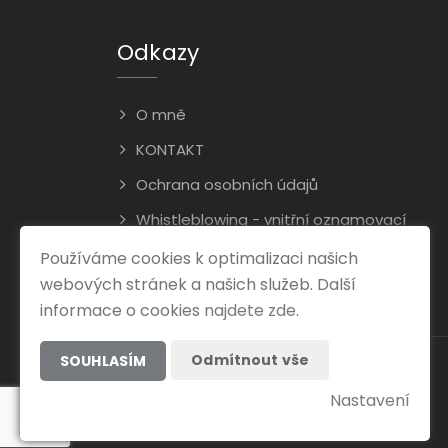
Odkazy
O mně
KONTAKT
Ochrana osobních údajů
Whistleblowing - vnitřní oznamovací
systém
Používáme cookies k optimalizaci našich
webových stránek a našich služeb. Další
informace o cookies
najdete zde
.
Odmítnout vše
SOUHLASÍM
Nastavení