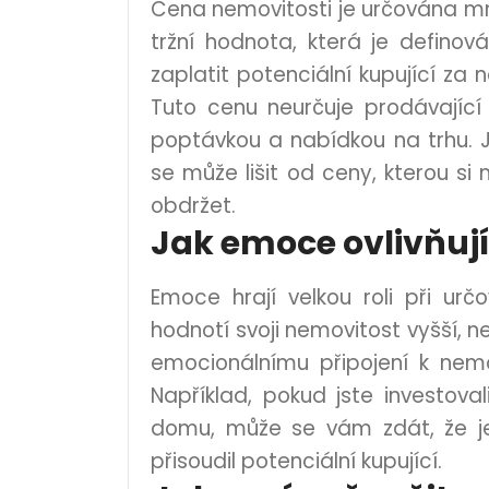
Cena nemovitosti je určována mno
tržní hodnota, která je definov
zaplatit potenciální kupující z
Tuto cenu neurčuje prodávající 
poptávkou a nabídkou na trhu. J
se může lišit od ceny, kterou s
obdržet.
Jak emoce ovlivňuj
Emoce hrají velkou roli při urč
hodnotí svoji nemovitost vyšší, než
emocionálnímu připojení k nemovi
Například, pokud jste investov
domu, může se vám zdát, že je
přisoudil potenciální kupující.