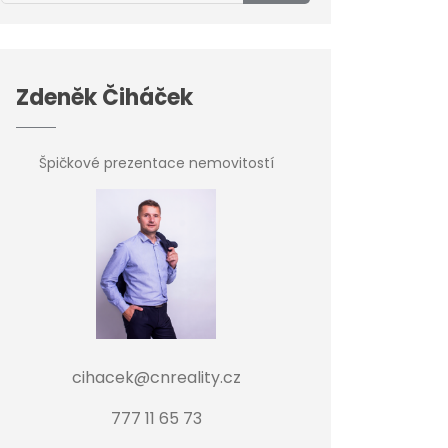
Zdeněk Čiháček
Špičkové prezentace nemovitostí
cihacek@cnreality.cz
777 11 65 73