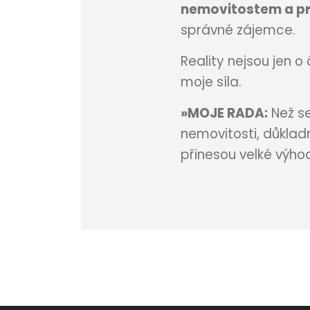
nemovitostem a p
správné zájemce.
Reality nejsou jen o
moje síla.
»MOJE RADA:
Než se
nemovitosti, důklad
přinesou velké výho