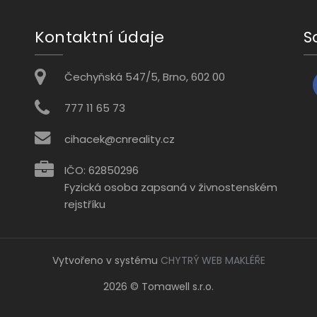
Kontaktní údaje
S
Čechyňská 547/5, Brno, 602 00
777 11 65 73
cihacek@cnreality.cz
IČO: 62850296
Fyzická osoba zapsaná v živnostenském
rejstříku
Vytvořeno v systému
CHYTRÝ WEB MAKLÉŘE
2026 © Tomawell s.r.o.