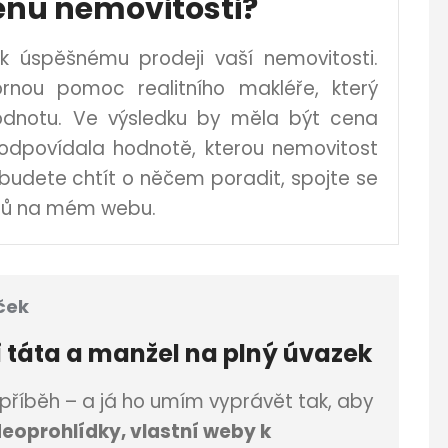
enu nemovitosti?
k úspěšnému prodeji vaší nemovitosti.
rnou pomoc realitního makléře, který
 hodnotu. Ve výsledku by měla být cena
odpovídala hodnotě, kterou nemovitost
udete chtít o něčem poradit, spojte se
ktů na mém webu.
ček
i
táta a manžel na plný úvazek
říběh – a já ho umím vyprávět tak, aby
deoprohlídky, vlastní weby k