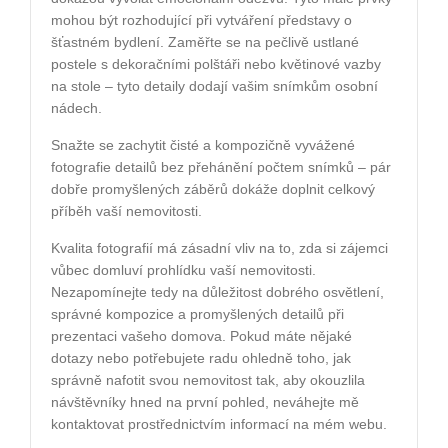
mohou být rozhodující při vytváření představy o
šťastném bydlení. Zaměřte se na pečlivě ustlané
postele s dekoračními polštáři nebo květinové vazby
na stole – tyto detaily dodají vašim snímkům osobní
nádech.
Snažte se zachytit čisté a kompozičně vyvážené
fotografie detailů bez přehánění počtem snímků – pár
dobře promyšlených záběrů dokáže doplnit celkový
příběh vaší nemovitosti.
Kvalita fotografií má zásadní vliv na to, zda si zájemci
vůbec domluví prohlídku vaší nemovitosti.
Nezapomínejte tedy na důležitost dobrého osvětlení,
správné kompozice a promyšlených detailů při
prezentaci vašeho domova. Pokud máte nějaké
dotazy nebo potřebujete radu ohledně toho, jak
správně nafotit svou nemovitost tak, aby okouzlila
návštěvníky hned na první pohled, neváhejte mě
kontaktovat prostřednictvím informací na mém webu.