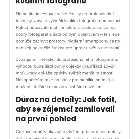
kvalitní fotografie
Nemusíte investovat velké částky do profesionální
techniky, abyste vytvořili kvalitní fotografie nemovitostí.
Pokud používáte mobilní telefon, ujistěte se, že má
dobrý fotoaparát s širokoúhlým objektivem – ten lépe
pomůže zachytit prostory. Moderní smartphony často
nabízejí pokročilé funkce pro úpravu světla a ostrosti.
Zvažujete-li investici do profesionálního fotoaparátu,
výhodou bude širokoúhlý objektiv (například 10–24
mm), který dokáže opticky zvětšit menší místnosti.
Nezapomeňte také na stativ pro stabilitu snímků a
možnost delších expozic v slabším osvětlení.
Důraz na detaily: Jak fotit,
aby se zájemci zamilovali
na první pohled
Celkové záběry ukazují rozložení prostorů, ale detaily
dokážou vyvolat emocionální odezvu. Tyto malé prvky