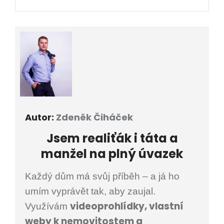
Autor:
Zdeněk Čiháček
Jsem
realiťák i
táta a
manžel na plný úvazek
Každý dům má svůj příběh – a já ho
umím vyprávět tak, aby zaujal.
videoprohlídky, vlastní
Využívám
weby k nemovitostem a