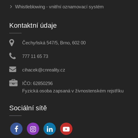
Whistleblowing - vnitřní oznamovací systém
Kontaktní údaje
Čechyňská 547/5, Brno, 602 00
777 11 65 73
cihacek@cnreality.cz
IČO: 62850296
Fyzická osoba zapsaná v živnostenském rejstříku
Sociální sítě