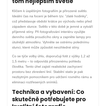
tom nejlepším světle
Klíčem k úspěšným fotografiím je přirozené světlo.
Ideální čas na focení je během tzv. "zlaté hodinky",
což představuje období krátce po východu nebo před
západem slunce. Světlo v této době je jemné a vytváří
příjemné stíny. Při fotografování interiéru využijte
denního světla proudícího okny a zapněte lampy pro
útulnější atmosféru. Vyhněte se ostrému polednímu
slunci, které může způsobit nevzhledné stíny.
Co se týče volby úhlu, doporučuji fotit z výšky 1,2 až
1,5 metru – to odpovídá přirozenému pohledu
člověka. Tento úhel zajistí realistické zachycení
prostoru bez zkreslení linií. Stabilní stativ je pak
nezbytným pomocníkem pro udržení rovného rámu a
eliminaci roztřesených snímků.
Technika a vybavení: Co
skutečně potřebujete pro