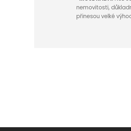
nemovitosti, důklad
přinesou velké výho