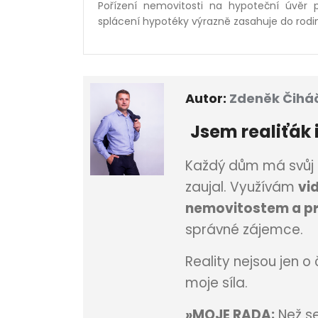
Pořízení nemovitosti na hypoteční úvěr 
splácení hypotéky výrazně zasahuje do rodi
Autor:
Zdeněk Čihá
Jsem
realiťák 
Každý dům má svůj p
zaujal. Využívám
vi
nemovitostem a p
správné zájemce.
Reality nejsou jen o
moje síla.
»MOJE RADA:
Než se