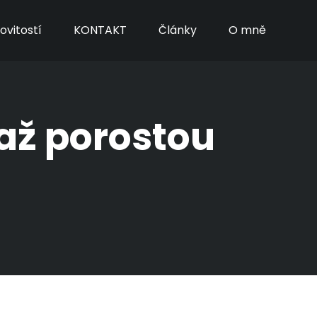
vitostí
KONTAKT
Články
O mně
 až porostou