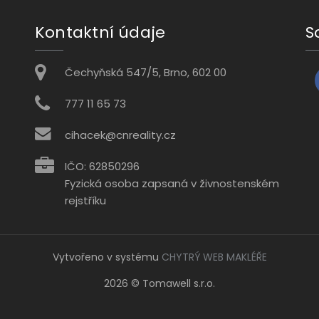
Kontaktní údaje
S
Čechyňská 547/5, Brno, 602 00
777 11 65 73
cihacek@cnreality.cz
IČO: 62850296
Fyzická osoba zapsaná v živnostenském
rejstříku
Vytvořeno v systému
CHYTRÝ WEB MAKLÉŘE
2026 © Tomawell s.r.o.