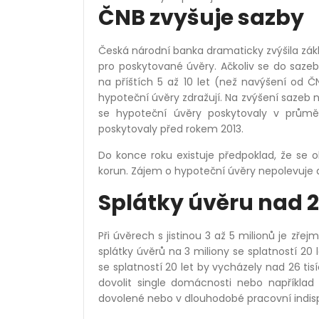
ČNB zvyšuje sazby
Česká národní banka dramaticky zvýšila zákl
pro poskytované úvěry. Ačkoliv se do saze
na příštích 5 až 10 let (než navýšení od 
hypoteční úvěry zdražují. Na zvýšení sazeb n
se hypoteční úvěry poskytovaly v průmě
poskytovaly před rokem 2013.
Do konce roku existuje předpoklad, že se o
korun. Zájem o hypoteční úvěry nepolevuje a
Splátky úvěru nad 2
Při úvěrech s jistinou 3 až 5 milionů je zřej
splátky úvěrů na 3 miliony se splatností 20 l
se splatností 20 let by vycházely nad 26 ti
dovolit single domácnosti nebo například
dovolené nebo v dlouhodobé pracovní indisp