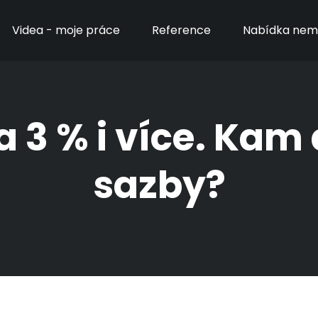
Videa - moje práce
Reference
Nabídka nemo
 3 % i více. Kam
sazby?