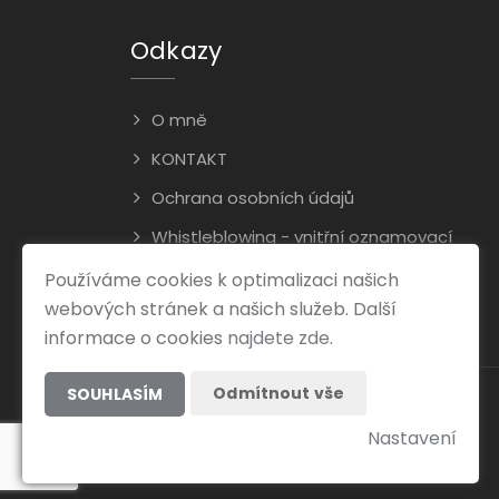
Odkazy
O mně
KONTAKT
Ochrana osobních údajů
Whistleblowing - vnitřní oznamovací
systém
Používáme cookies k optimalizaci našich
webových stránek a našich služeb. Další
informace o cookies
najdete zde
.
Odmítnout vše
SOUHLASÍM
Nastavení