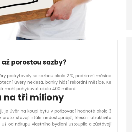
m až porostou sazby?
ěry poskytovaly se sazbou okolo 2 %, podzimní měsíce
poteční úvěry neklesá, banky hlásí rekordní měsíce. Ke
ék mohl pohybovat okolo 400 miliard.
na tři miliony
jí, je úvěr na koupi bytu v pořizovací hodnotě okolo 3
roto stávají stále nedostupnější, klesá i atraktivita
 už od nákupu vlastního bydlení ustoupilo a zůstávají