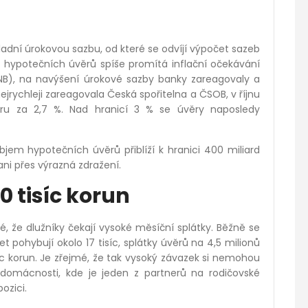
adní úrokovou sazbu, od které se odvíjí výpočet sazeb
b hypotečních úvěrů spíše promítá inflační očekávání
ČNB), na navýšení úrokové sazby banky zareagovaly a
ejrychleji zareagovala Česká spořitelna a ČSOB, v říjnu
ru za 2,7 %. Nad hranicí 3 % se úvěry naposledy
bjem hypotečních úvěrů přiblíží k hranici 400 miliard
ni přes výrazná zdražení.
0 tisíc korun
mé, že dlužníky čekají vysoké měsíční splátky. Běžně se
et pohybují okolo 17 tisíc, splátky úvěrů na 4,5 milionů
síc korun. Je zřejmé, že tak vysoký závazek si nemohou
 domácnosti, kde je jeden z partnerů na rodičovské
ozici.