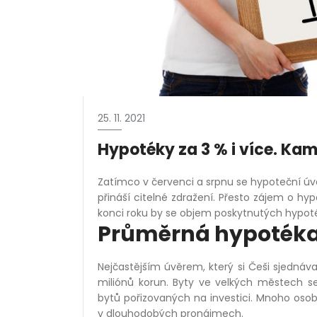
25. 11. 2021
Hypotéky za 3 % i více. Ka
Zatímco v červenci a srpnu se hypoteční úv
přináší citelné zdražení. Přesto zájem o hy
konci roku by se objem poskytnutých hypot
Průměrná hypotéka 
Nejčastějším úvěrem, který si Češi sjednáva
miliónů korun. Byty ve velkých městech se p
bytů pořizovaných na investici. Mnoho osob
v dlouhodobých pronájmech.