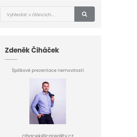
Zdeněk Čiháček
Špičkové prezentace nemovitostí
cihacek@cnreality.cz