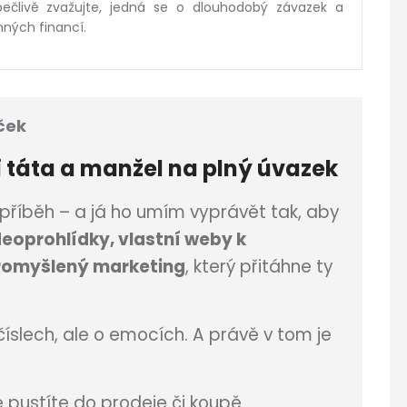
pečlivě zvažujte, jedná se o dlouhodobý závazek a
nných financí.
ček
i
táta a manžel na plný úvazek
říběh – a já ho umím vyprávět tak, aby
deoprohlídky, vlastní weby k
romyšlený marketing
, který přitáhne ty
 číslech, ale o emocích. A právě v tom je
 pustíte do prodeje či koupě