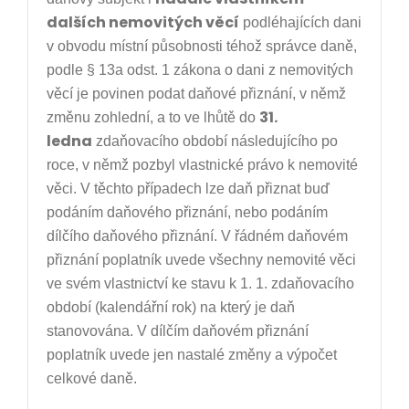
dalších nemovitých věcí
podléhajících dani
v obvodu místní působnosti téhož správce daně,
podle § 13a odst. 1 zákona o dani z nemovitých
věcí je povinen podat daňové přiznání, v němž
31.
změnu zohlední, a to ve lhůtě do
ledna
zdaňovacího období následujícího po
roce, v němž pozbyl vlastnické právo k nemovité
věci. V těchto případech lze daň přiznat buď
podáním daňového přiznání, nebo podáním
dílčího daňového přiznání. V řádném daňovém
přiznání poplatník uvede všechny nemovité věci
ve svém vlastnictví ke stavu k 1. 1. zdaňovacího
období (kalendářní rok) na který je daň
stanovována. V dílčím daňovém přiznání
poplatník uvede jen nastalé změny a výpočet
celkové daně.