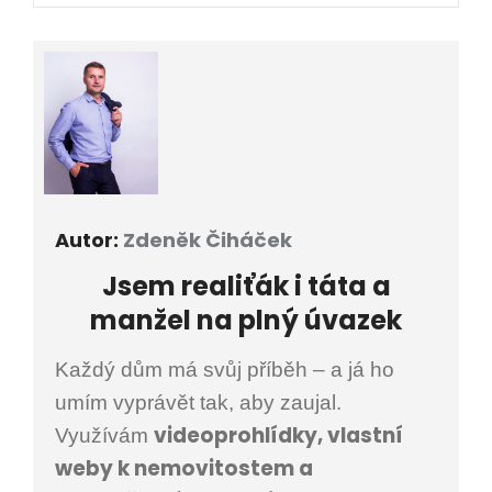
Autor:
Zdeněk Čiháček
Jsem
realiťák i
táta a
manžel na plný úvazek
Každý dům má svůj příběh – a já ho
umím vyprávět tak, aby zaujal.
videoprohlídky, vlastní
Využívám
weby k nemovitostem a