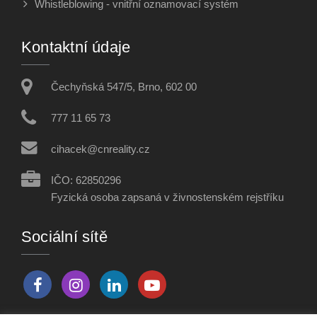
Whistleblowing - vnitřní oznamovací systém
Kontaktní údaje
Čechyňská 547/5, Brno, 602 00
777 11 65 73
cihacek@cnreality.cz
IČO: 62850296
Fyzická osoba zapsaná v živnostenském rejstříku
Sociální sítě