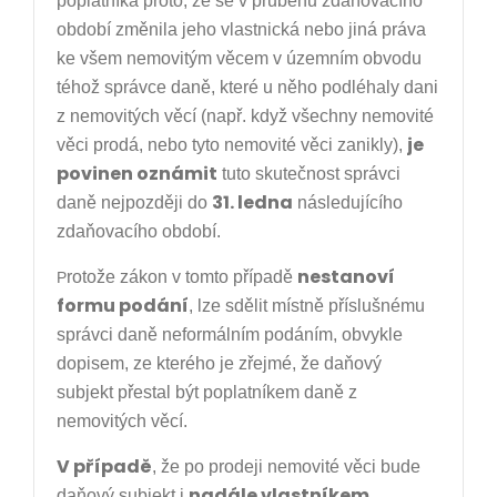
poplatníka proto, že se v průběhu zdaňovacího
období změnila jeho vlastnická nebo jiná práva
ke všem nemovitým věcem v územním obvodu
téhož správce daně, které u něho podléhaly dani
z nemovitých věcí (např. když všechny nemovité
je
věci prodá, nebo tyto nemovité věci zanikly),
povinen oznámit
tuto skutečnost správci
31. ledna
daně nejpozději do
následujícího
zdaňovacího období.
nestanoví
rotože zákon v tomto případě
P
formu podání
, lze sdělit místně příslušnému
správci daně neformálním podáním, obvykle
dopisem, ze kterého je zřejmé, že daňový
subjekt přestal být poplatníkem daně z
nemovitých věcí.
V případě
, že po prodeji nemovité věci bude
nadále vlastníkem
daňový subjekt i