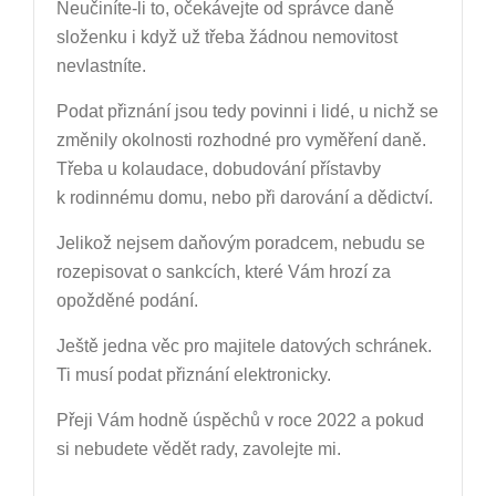
Neučiníte-li to, očekávejte od správce daně
složenku i když už třeba žádnou nemovitost
nevlastníte.
Podat přiznání jsou tedy povinni i lidé, u nichž se
změnily okolnosti rozhodné pro vyměření daně.
Třeba u kolaudace, dobudování přístavby
k rodinnému domu, nebo při darování a dědictví.
Jelikož nejsem daňovým poradcem, nebudu se
rozepisovat o sankcích, které Vám hrozí za
opožděné podání.
Ještě jedna věc pro majitele datových schránek.
Ti musí podat přiznání elektronicky.
Přeji Vám hodně úspěchů v roce 2022 a pokud
si nebudete vědět rady, zavolejte mi.