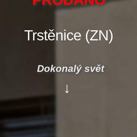
Trstěnice (ZN)
Dokonalý svět
↓