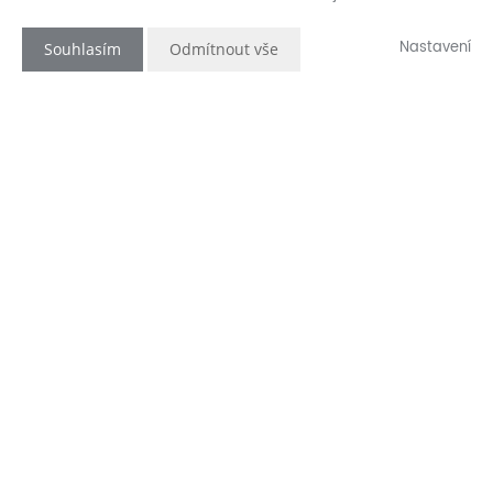
Nastavení
Souhlasím
Odmítnout vše
...
Kuchyň je základ
Byt je vybaven kuchyňskou linkou v
kombinaci bílých skříněk s prvky dřevěného