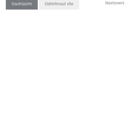
Nastavení
Souhlasím
Odmítnout vše
...
Byt
s podlahovou plochou
1+kk
45
2
v Hostěradicích. To je dobrý
m
začátek nebo nový začátek.
Každopádně je to domov, odkud se
budete odvážně vydávat do
každodenního života a naplňovat
své sny.